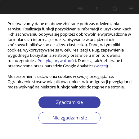
EN
PL
Przetwarzamy dane osobowe zbierane podczas odwiedzania
serwisu. Realizacja funkcji pozyskiwania informacji o użytkownikach
i ich zachowaniu odbywa się poprzez dobrowolnie wprowadzone w
formularzach informacje oraz zapisywanie w urządzeniach
końcowych plików cookies (tzw. ciasteczka). Dane, w tym pliki
cookies, wykorzystywane są w celu realizacji usług, zapewnienia
Autor
Krzysztof Gorlach
wygodnego korzystania ze strony oraz w celu monitorowania
ruchu zgodnie z
Polityką prywatności
. Dane są także zbierane i
przetwarzane przez narzędzie Google Analytics (
więcej
).
STUDIA
Możesz zmienić ustawienia cookies w swojej przeglądarce.
Gospodarstwo chłopskie w obliczu
Ograniczenie stosowania plików cookies w konfiguracji przeglądarki
restrukturyzacji, czyli o potrzebie wyobraźni
może wpłynąć na niektóre funkcjonalności dostępne na stronie.
socjologicznej
Zgadzam się
Krzysztof Gorlach
Problemy Polityki Społecznej 1999;1:25-42
Nie zgadzam się
Statystyki
Artykuł
(PDF)