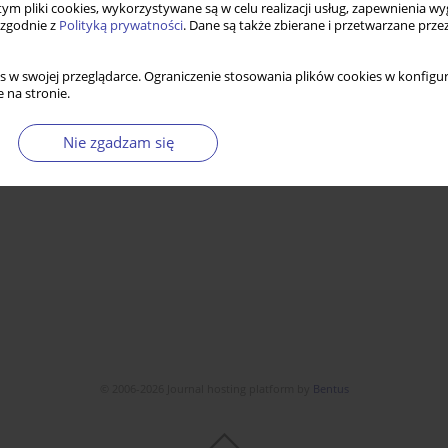
 tym pliki cookies, wykorzystywane są w celu realizacji usług, zapewnienia 
 zgodnie z
Polityką prywatności
. Dane są także zbierane i przetwarzane prze
s w swojej przeglądarce. Ograniczenie stosowania plików cookies w konfigur
 na stronie.
Nie zgadzam się
© 2006-2026 Journal hosting platform by
Bentus