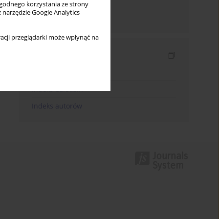
wygodnego korzystania ze strony
z narzędzie Google Analytics
Wyślij mailem
acji przeglądarki może wpłynąć na
Indeksy
Indeks słów kluczowych
Indeks dziedzin
Indeks autorów