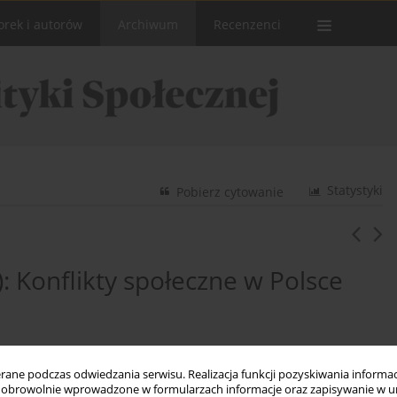
orek i autorów
Archiwum
Recenzenci
Statystyki
Pobierz cytowanie
): Konflikty społeczne w Polsce
ne podczas odwiedzania serwisu. Realizacja funkcji pozyskiwania informacj
obrowolnie wprowadzone w formularzach informacje oraz zapisywanie w u