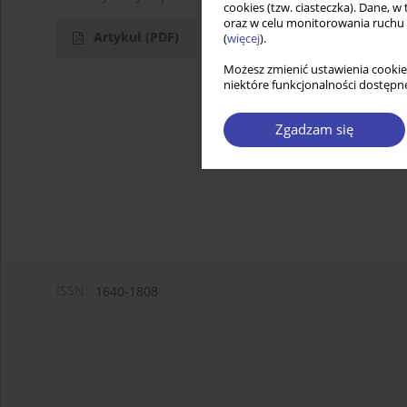
cookies (tzw. ciasteczka). Dane, w
oraz w celu monitorowania ruchu
Artykuł
(PDF)
(
więcej
).
Możesz zmienić ustawienia cookie
niektóre funkcjonalności dostępne
Zgadzam się
ISSN:
1640-1808