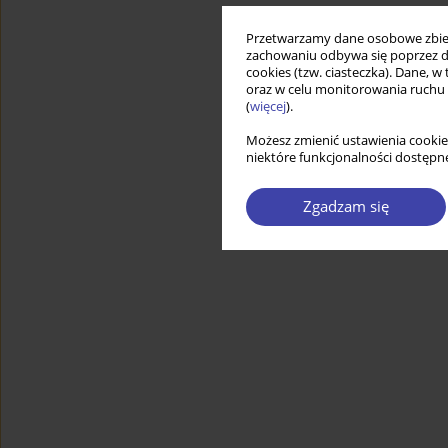
Przetwarzamy dane osobowe zbiera
zachowaniu odbywa się poprzez d
cookies (tzw. ciasteczka). Dane, w
oraz w celu monitorowania ruchu
(
więcej
).
Możesz zmienić ustawienia cookie
niektóre funkcjonalności dostępne
Zgadzam się