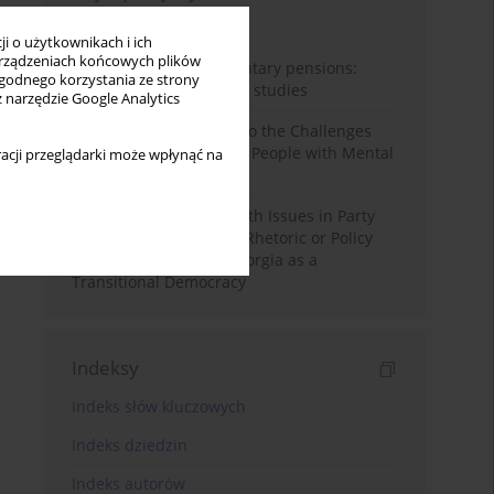
Miesiąc
Rok
i o użytkownikach i ich
rządzeniach końcowych plików
Auto-enrolment in voluntary pensions:
wygodnego korzystania ze strony
Comparative OECD case studies
z narzędzie Google Analytics
Bibliometric Insights into the Challenges
and Needs of Homeless People with Mental
acji przeglądarki może wpłynąć na
Disorders
The Politicisation of Youth Issues in Party
Programmes: Symbolic Rhetoric or Policy
Priority? The Case of Georgia as a
Transitional Democracy
Indeksy
Indeks słów kluczowych
Indeks dziedzin
Indeks autorów