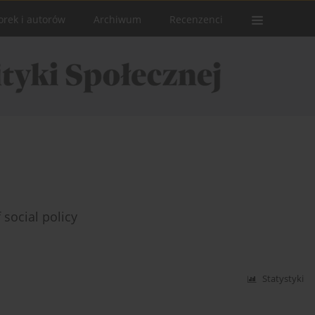
orek i autorów
Archiwum
Recenzenci
 social policy
Statystyki