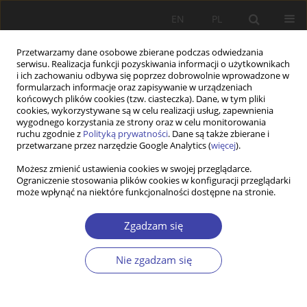
EN
PL
Przetwarzamy dane osobowe zbierane podczas odwiedzania
serwisu. Realizacja funkcji pozyskiwania informacji o użytkownikach
i ich zachowaniu odbywa się poprzez dobrowolnie wprowadzone w
formularzach informacje oraz zapisywanie w urządzeniach
końcowych plików cookies (tzw. ciasteczka). Dane, w tym pliki
cookies, wykorzystywane są w celu realizacji usług, zapewnienia
Autor
Lucyna Frąckiewicz
wygodnego korzystania ze strony oraz w celu monitorowania
ruchu zgodnie z
Polityką prywatności
. Dane są także zbierane i
przetwarzane przez narzędzie Google Analytics (
więcej
).
Z WARSZTATÓW BADAWCZYCH
Możesz zmienić ustawienia cookies w swojej przeglądarce.
Województwo katowickie w okresie przemian
Ograniczenie stosowania plików cookies w konfiguracji przeglądarki
może wpłynąć na niektóre funkcjonalności dostępne na stronie.
Lucyna Frąckiewicz
Problemy Polityki Społecznej 1999;1:169-185
Zgadzam się
Statystyki
Artykuł
(PDF)
Nie zgadzam się
FORUM