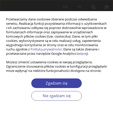
EN
PL
Przetwarzamy dane osobowe zbierane podczas odwiedzania
serwisu. Realizacja funkcji pozyskiwania informacji o użytkownikach
i ich zachowaniu odbywa się poprzez dobrowolnie wprowadzone w
formularzach informacje oraz zapisywanie w urządzeniach
końcowych plików cookies (tzw. ciasteczka). Dane, w tym pliki
cookies, wykorzystywane są w celu realizacji usług, zapewnienia
Autor
Fahri Bajgora
wygodnego korzystania ze strony oraz w celu monitorowania
ruchu zgodnie z
Polityką prywatności
. Dane są także zbierane i
przetwarzane przez narzędzie Google Analytics (
więcej
).
PRACA ORYGINALNA
Możesz zmienić ustawienia cookies w swojej przeglądarce.
Ograniczenie stosowania plików cookies w konfiguracji przeglądarki
Push factors behind the migration wave in
może wpłynąć na niektóre funkcjonalności dostępne na stronie.
western balkan countries
Fahri Bajgora
Zgadzam się
Problemy Polityki Społecznej 2026;72(1):1-19
DOI
:
https://doi.org/10.31971/pps/209711
Nie zgadzam się
Statystyki
Streszczenie
Artykuł
(PDF)