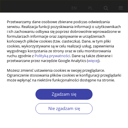
EN
PL
Przetwarzamy dane osobowe zbierane podczas odwiedzania
serwisu. Realizacja funkcji pozyskiwania informacji o użytkownikach
i ich zachowaniu odbywa się poprzez dobrowolnie wprowadzone w
formularzach informacje oraz zapisywanie w urządzeniach
końcowych plików cookies (tzw. ciasteczka). Dane, w tym pliki
cookies, wykorzystywane są w celu realizacji usług, zapewnienia
Autor
Marsela Dauti
wygodnego korzystania ze strony oraz w celu monitorowania
ruchu zgodnie z
Polityką prywatności
. Dane są także zbierane i
przetwarzane przez narzędzie Google Analytics (
więcej
).
“It’s not just a matter of increasing numbers!”
Możesz zmienić ustawienia cookies w swojej przeglądarce.
Ograniczenie stosowania plików cookies w konfiguracji przeglądarki
Advancing women’s political representation in
może wpłynąć na niektóre funkcjonalności dostępne na stronie.
quota-adopting countries
Marsela Dauti
Zgadzam się
Problemy Polityki Społecznej 2020;48:73-91
DOI
:
https://doi.org/10.31971/16401808.48.1.2020.5
Nie zgadzam się
Statystyki
Streszczenie
Artykuł
(PDF)