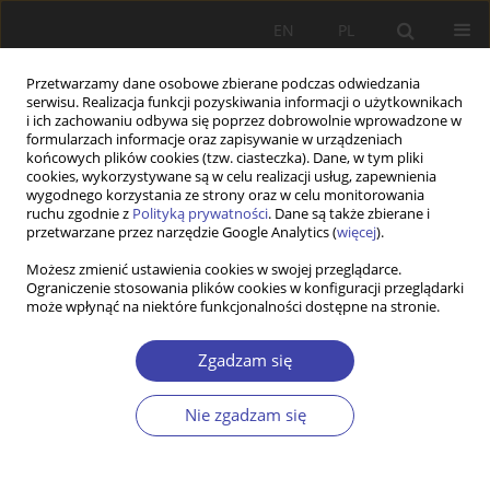
EN
PL
Przetwarzamy dane osobowe zbierane podczas odwiedzania
serwisu. Realizacja funkcji pozyskiwania informacji o użytkownikach
i ich zachowaniu odbywa się poprzez dobrowolnie wprowadzone w
formularzach informacje oraz zapisywanie w urządzeniach
końcowych plików cookies (tzw. ciasteczka). Dane, w tym pliki
cookies, wykorzystywane są w celu realizacji usług, zapewnienia
2020 vol. 48
wygodnego korzystania ze strony oraz w celu monitorowania
ruchu zgodnie z
Polityką prywatności
. Dane są także zbierane i
przetwarzane przez narzędzie Google Analytics (
więcej
).
Możesz zmienić ustawienia cookies w swojej przeglądarce.
Ograniczenie stosowania plików cookies w konfiguracji przeglądarki
“It’s not just a matter of
może wpłynąć na niektóre funkcjonalności dostępne na stronie.
increasing numbers!” Advancing
Zgadzam się
women’s political
Nie zgadzam się
representation in quota-
adopting countries