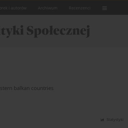
orek i autorów
Archiwum
Recenzenci
stern balkan countries
Statystyki