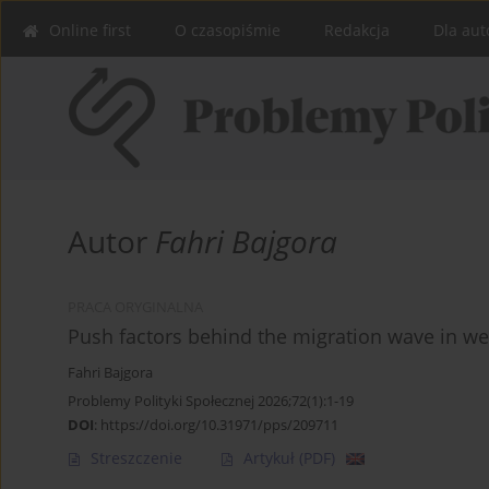
Online first
O czasopiśmie
Redakcja
Dla aut
Autor
Fahri Bajgora
PRACA ORYGINALNA
Push factors behind the migration wave in we
Fahri Bajgora
Problemy Polityki Społecznej 2026;72(1):1-19
DOI
:
https://doi.org/10.31971/pps/209711
Streszczenie
Artykuł
(PDF)