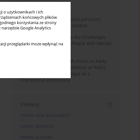
Miesiąc
Rok
i o użytkownikach i ich
rządzeniach końcowych plików
Auto-enrolment in voluntary pensions:
wygodnego korzystania ze strony
Comparative OECD case studies
z narzędzie Google Analytics
Bibliometric Insights into the Challenges
and Needs of Homeless People with Mental
acji przeglądarki może wpłynąć na
Disorders
The Politicisation of Youth Issues in Party
Programmes: Symbolic Rhetoric or Policy
Priority? The Case of Georgia as a
Transitional Democracy
Indeksy
Indeks słów kluczowych
Indeks dziedzin
Indeks autorów