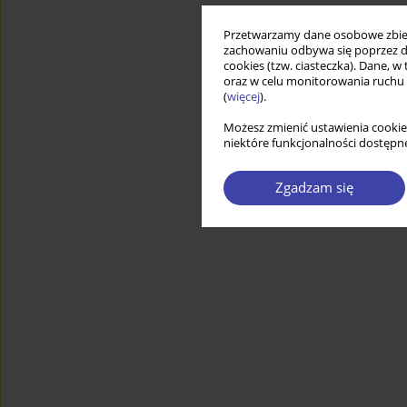
Przetwarzamy dane osobowe zbiera
zachowaniu odbywa się poprzez d
cookies (tzw. ciasteczka). Dane, w
oraz w celu monitorowania ruchu
(
więcej
).
Możesz zmienić ustawienia cookie
niektóre funkcjonalności dostępne
Zgadzam się