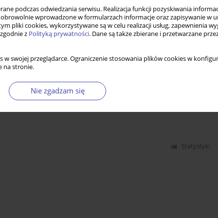
ne podczas odwiedzania serwisu. Realizacja funkcji pozyskiwania informacj
obrowolnie wprowadzone w formularzach informacje oraz zapisywanie w u
ytner, Strukturalizm czy personalizm
 tym pliki cookies, wykorzystywane są w celu realizacji usług, zapewnienia 
 zgodnie z
Polityką prywatności
. Dane są także zbierane i przetwarzane prze
s w swojej przeglądarce. Ograniczenie stosowania plików cookies w konfigur
Statystyki
 na stronie.
Nie zgadzam się
łości
Statystyki