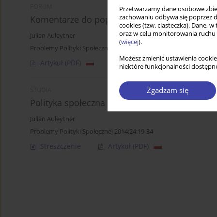
FORUM
Przetwarzamy dane osobowe zbiera
zachowaniu odbywa się poprzez d
Komentarze do poprzednich forów: Julian Aule
cookies (tzw. ciasteczka). Dane, w
oraz w celu monitorowania ruchu
Julian Auleytner
(
więcej
).
Problemy Polityki Społecznej 2005;8:246-248
Możesz zmienić ustawienia cookie
Artykuł
(PDF)
niektóre funkcjonalności dostępne
Zgadzam się
STUDIA
Polityka społeczna w naukowej myśli o przysz
Julian Auleytner
Problemy Polityki Społecznej 2014;24:19-34
Streszczenie
Artykuł
(PDF)