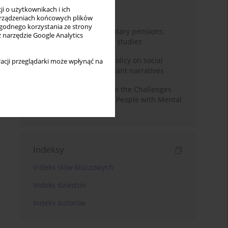
i o użytkownikach i ich
Miesiąc
Rok
rządzeniach końcowych plików
wygodnego korzystania ze strony
Auto-enrolment in voluntary pensions:
z narzędzie Google Analytics
Comparative OECD case studies
Delegitimizing climate policy on social
acji przeglądarki może wpłynąć na
media platforms: Dominant narratives
Bibliometric Insights into the Challenges
and Needs of Homeless People with Mental
Disorders
Indeksy
Indeks słów kluczowych
Indeks dziedzin
Indeks autorów