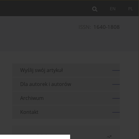
EN
PL
ISSN:
1640-1808
Wyślij swój artykuł
Dla autorek i autorów
Archiwum
Kontakt
Najczęściej czytane