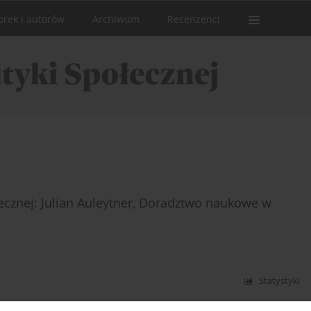
orek i autorów
Archiwum
Recenzenci
ecznej: Julian Auleytner, Doradztwo naukowe w
Statystyki