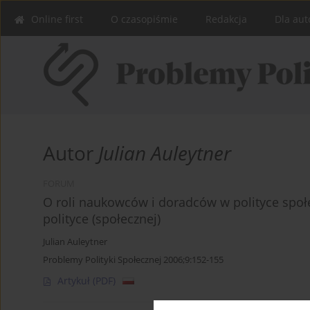
Online first
O czasopiśmie
Redakcja
Dla aut
Autor
Julian Auleytner
FORUM
O roli naukowców i doradców w polityce społ
polityce (społecznej)
Julian Auleytner
Problemy Polityki Społecznej 2006;9:152-155
Artykuł
(PDF)