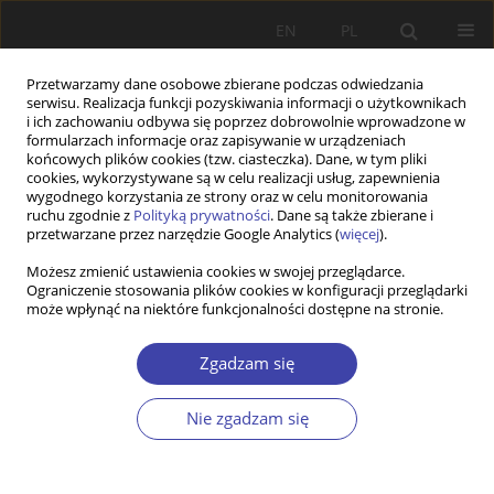
EN
PL
Przetwarzamy dane osobowe zbierane podczas odwiedzania
serwisu. Realizacja funkcji pozyskiwania informacji o użytkownikach
i ich zachowaniu odbywa się poprzez dobrowolnie wprowadzone w
formularzach informacje oraz zapisywanie w urządzeniach
końcowych plików cookies (tzw. ciasteczka). Dane, w tym pliki
cookies, wykorzystywane są w celu realizacji usług, zapewnienia
Autor
Anish K R
wygodnego korzystania ze strony oraz w celu monitorowania
ruchu zgodnie z
Polityką prywatności
. Dane są także zbierane i
przetwarzane przez narzędzie Google Analytics (
więcej
).
PRACA ORYGINALNA
Możesz zmienić ustawienia cookies w swojej przeglądarce.
Ograniczenie stosowania plików cookies w konfiguracji przeglądarki
Bibliometric Insights into the Challenges and
może wpłynąć na niektóre funkcjonalności dostępne na stronie.
Needs of Homeless People with Mental
Disorders
Zgadzam się
Anish K R
,
Elizabeth James
,
Jobin Jose
Problemy Polityki Społecznej 2026;72(1):1-28
Nie zgadzam się
DOI
:
https://doi.org/10.31971/pps/212383
Statystyki