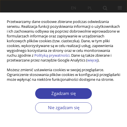
EN
PL
Przetwarzamy dane osobowe zbierane podczas odwiedzania
serwisu. Realizacja funkcji pozyskiwania informacji o użytkownikach
i ich zachowaniu odbywa się poprzez dobrowolnie wprowadzone w
formularzach informacje oraz zapisywanie w urządzeniach
końcowych plików cookies (tzw. ciasteczka). Dane, w tym pliki
cookies, wykorzystywane są w celu realizacji usług, zapewnienia
Autor
Barbara Szatur-Jaworska
wygodnego korzystania ze strony oraz w celu monitorowania
ruchu zgodnie z
Polityką prywatności
. Dane są także zbierane i
przetwarzane przez narzędzie Google Analytics (
więcej
).
RECENZJA
Możesz zmienić ustawienia cookies w swojej przeglądarce.
Polityka społeczna i zdrowotna w kontekście
Ograniczenie stosowania plików cookies w konfiguracji przeglądarki
przebiegu życia człowieka
może wpłynąć na niektóre funkcjonalności dostępne na stronie.
Barbara Szatur-Jaworska
Zgadzam się
Problemy Polityki Społecznej 2021;52:87-91
DOI
:
https://doi.org/10.31971/pps/135789
Nie zgadzam się
Statystyki
Artykuł
(PDF)