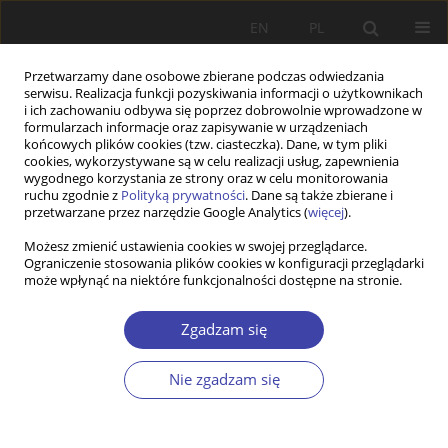
EN
PL
Przetwarzamy dane osobowe zbierane podczas odwiedzania
serwisu. Realizacja funkcji pozyskiwania informacji o użytkownikach
i ich zachowaniu odbywa się poprzez dobrowolnie wprowadzone w
formularzach informacje oraz zapisywanie w urządzeniach
końcowych plików cookies (tzw. ciasteczka). Dane, w tym pliki
cookies, wykorzystywane są w celu realizacji usług, zapewnienia
Autor
Simona Stanescu
wygodnego korzystania ze strony oraz w celu monitorowania
ruchu zgodnie z
Polityką prywatności
. Dane są także zbierane i
przetwarzane przez narzędzie Google Analytics (
więcej
).
STUDIA
Możesz zmienić ustawienia cookies w swojej przeglądarce.
Ograniczenie stosowania plików cookies w konfiguracji przeglądarki
Romanian welfare state: Lessons learned from 30
może wpłynąć na niektóre funkcjonalności dostępne na stronie.
years of post-communist experience
Malina Voicu
,
Simona Stanescu
Zgadzam się
Problemy Polityki Społecznej 2019;47:73-93
DOI
:
https://doi.org/10.31971/16401808.47.4.2019.4
Nie zgadzam się
Statystyki
Streszczenie
Artykuł
(PDF)