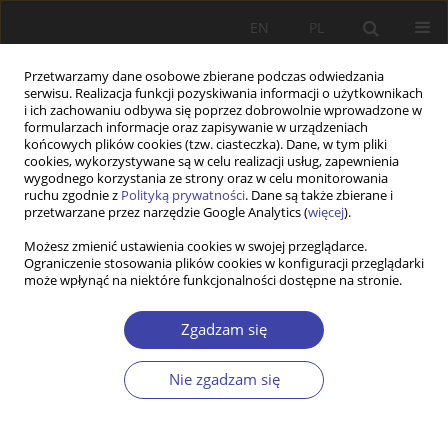
EN
PL
Przetwarzamy dane osobowe zbierane podczas odwiedzania
serwisu. Realizacja funkcji pozyskiwania informacji o użytkownikach
i ich zachowaniu odbywa się poprzez dobrowolnie wprowadzone w
formularzach informacje oraz zapisywanie w urządzeniach
końcowych plików cookies (tzw. ciasteczka). Dane, w tym pliki
cookies, wykorzystywane są w celu realizacji usług, zapewnienia
Autor
Malina Voicu
wygodnego korzystania ze strony oraz w celu monitorowania
ruchu zgodnie z
Polityką prywatności
. Dane są także zbierane i
przetwarzane przez narzędzie Google Analytics (
więcej
).
STUDIA
Możesz zmienić ustawienia cookies w swojej przeglądarce.
Ograniczenie stosowania plików cookies w konfiguracji przeglądarki
Romanian welfare state: Lessons learned from 30
może wpłynąć na niektóre funkcjonalności dostępne na stronie.
years of post-communist experience
Malina Voicu
,
Simona Stanescu
Zgadzam się
Problemy Polityki Społecznej 2019;47:73-93
DOI
:
https://doi.org/10.31971/16401808.47.4.2019.4
Nie zgadzam się
Statystyki
Streszczenie
Artykuł
(PDF)