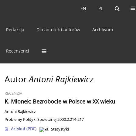
Online first
O czasopiśmie
EN
PL
EN
PL
ISSN:
1640-1808
Redakcja
Dla autorek i autorów
Archiwum
Recenzenci
Autor
Antoni Rajkiewicz
RECENZJA
K. Młonek: Bezrobocie w Polsce w XX wieku
Antoni Rajkiewicz
Problemy Polityki Społecznej 2000;2:214-217
Artykuł
(PDF)
Statystyki