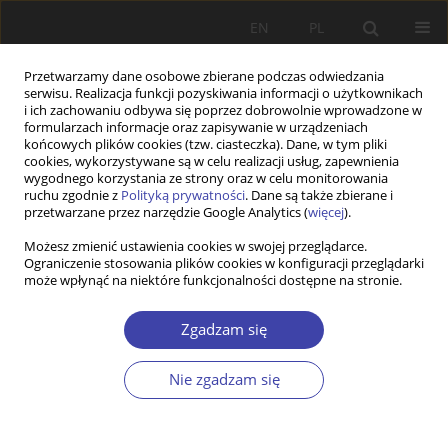
EN
PL
Przetwarzamy dane osobowe zbierane podczas odwiedzania
serwisu. Realizacja funkcji pozyskiwania informacji o użytkownikach
i ich zachowaniu odbywa się poprzez dobrowolnie wprowadzone w
formularzach informacje oraz zapisywanie w urządzeniach
końcowych plików cookies (tzw. ciasteczka). Dane, w tym pliki
cookies, wykorzystywane są w celu realizacji usług, zapewnienia
Autor
Michał Polakowski
wygodnego korzystania ze strony oraz w celu monitorowania
ruchu zgodnie z
Polityką prywatności
. Dane są także zbierane i
przetwarzane przez narzędzie Google Analytics (
więcej
).
Z WARSZTATÓW BADAWCZYCH
Możesz zmienić ustawienia cookies w swojej przeglądarce.
Zasiłki dla osób bezrobotnych w Europie
Ograniczenie stosowania plików cookies w konfiguracji przeglądarki
Środkowo-Wschodniej. Analiza konfiguracyjna
może wpłynąć na niektóre funkcjonalności dostępne na stronie.
Michał Polakowski
,
Dorota Szelewa
Zgadzam się
Problemy Polityki Społecznej 2008;11:109-133
Statystyki
Nie zgadzam się
Streszczenie
Artykuł
(PDF)
STUDIA