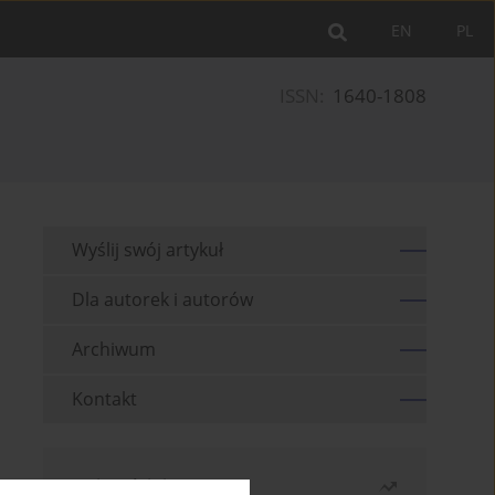
EN
PL
ISSN:
1640-1808
Wyślij swój artykuł
Dla autorek i autorów
Archiwum
Kontakt
Najczęściej czytane