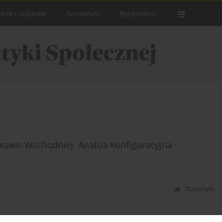
orek i autorów
Archiwum
Recenzenci
dkowo-Wschodniej. Analiza konfiguracyjna
Statystyki