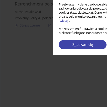
Retrenchment po szwedzku
Przetwarzamy dane osobowe zbiera
zachowaniu odbywa się poprzez d
Michał Polakowski
cookies (tzw. ciasteczka). Dane, w
oraz w celu monitorowania ruchu
Problemy Polityki Społecznej 2004;7:33-52
(
więcej
).
Streszczenie
Artykuł
(PDF)
Możesz zmienić ustawienia cookie
niektóre funkcjonalności dostępne
Zgadzam się