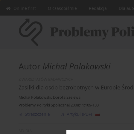
Online first
O czasopiśmie
Redakcja
Dla aut
Autor
Michał Polakowski
Z WARSZTATÓW BADAWCZYCH
Zasiłki dla osób bezrobotnych w Europie Śro
Michał Polakowski
,
Dorota Szelewa
Problemy Polityki Społecznej 2008;11:109-133
Streszczenie
Artykuł
(PDF)
STUDIA