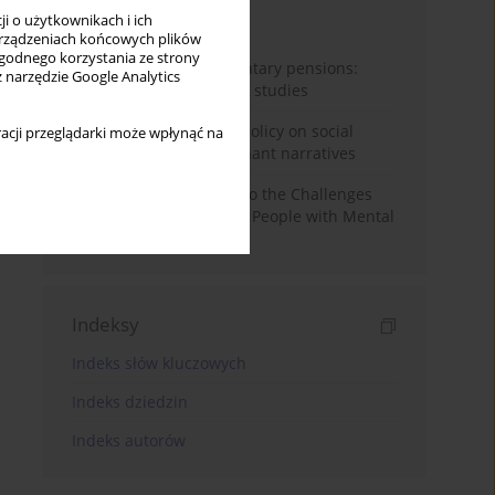
i o użytkownikach i ich
Miesiąc
Rok
rządzeniach końcowych plików
wygodnego korzystania ze strony
Auto-enrolment in voluntary pensions:
z narzędzie Google Analytics
Comparative OECD case studies
Delegitimizing climate policy on social
acji przeglądarki może wpłynąć na
media platforms: Dominant narratives
Bibliometric Insights into the Challenges
and Needs of Homeless People with Mental
Disorders
Indeksy
Indeks słów kluczowych
Indeks dziedzin
Indeks autorów