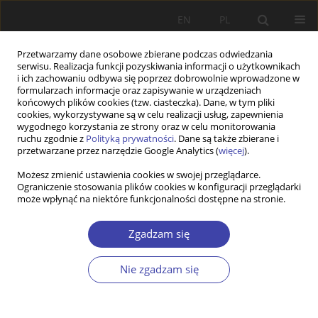
EN
PL
Przetwarzamy dane osobowe zbierane podczas odwiedzania
serwisu. Realizacja funkcji pozyskiwania informacji o użytkownikach
i ich zachowaniu odbywa się poprzez dobrowolnie wprowadzone w
formularzach informacje oraz zapisywanie w urządzeniach
końcowych plików cookies (tzw. ciasteczka). Dane, w tym pliki
cookies, wykorzystywane są w celu realizacji usług, zapewnienia
Autor
Zdzisław Pisz
wygodnego korzystania ze strony oraz w celu monitorowania
ruchu zgodnie z
Polityką prywatności
. Dane są także zbierane i
przetwarzane przez narzędzie Google Analytics (
więcej
).
STUDIA
Możesz zmienić ustawienia cookies w swojej przeglądarce.
Doświadczenia społeczne w procesie
Ograniczenie stosowania plików cookies w konfiguracji przeglądarki
transformacji systemowej w Polsce w łatach
może wpłynąć na niektóre funkcjonalności dostępne na stronie.
dziewięćdziesiątych
Zgadzam się
Zdzisław Pisz
Problemy Polityki Społecznej 2000;2:101-119
Nie zgadzam się
Statystyki
Streszczenie
Artykuł
(PDF)