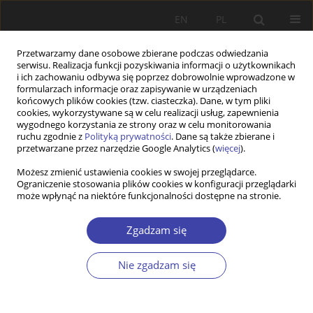
EN
PL
Przetwarzamy dane osobowe zbierane podczas odwiedzania
serwisu. Realizacja funkcji pozyskiwania informacji o użytkownikach
i ich zachowaniu odbywa się poprzez dobrowolnie wprowadzone w
formularzach informacje oraz zapisywanie w urządzeniach
końcowych plików cookies (tzw. ciasteczka). Dane, w tym pliki
cookies, wykorzystywane są w celu realizacji usług, zapewnienia
2003 vol. 5
wygodnego korzystania ze strony oraz w celu monitorowania
ruchu zgodnie z
Polityką prywatności
. Dane są także zbierane i
przetwarzane przez narzędzie Google Analytics (
więcej
).
FORUM
Możesz zmienić ustawienia cookies w swojej przeglądarce.
Ograniczenie stosowania plików cookies w konfiguracji przeglądarki
Problemy demograficzne Polski:
może wpłynąć na niektóre funkcjonalności dostępne na stronie.
Zdzisław Pisz, Edukacja przez
Zgadzam się
całe życie
Nie zgadzam się
1
Zdzisław Pisz