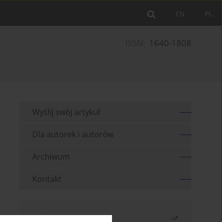
EN
PL
ISSN:
1640-1808
Wyślij swój artykuł
Dla autorek i autorów
Archiwum
Kontakt
Najczęściej czytane