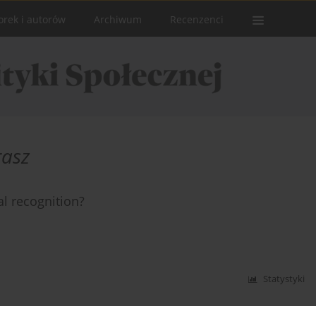
orek i autorów
Archiwum
Recenzenci
rasz
al recognition?
Statystyki