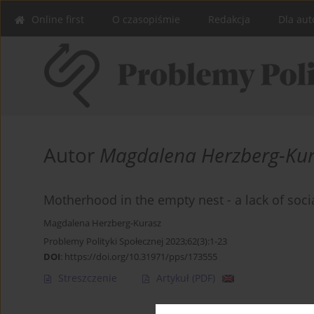
Online first
O czasopiśmie
Redakcja
Dla aut
Autor
Magdalena Herzberg-Ku
Motherhood in the empty nest - a lack of soci
Magdalena Herzberg-Kurasz
Problemy Polityki Społecznej 2023;62(3):1-23
DOI
:
https://doi.org/10.31971/pps/173555
Streszczenie
Artykuł
(PDF)