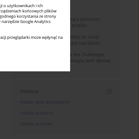
i o użytkownikach i ich
Miesiąc
Rok
rządzeniach końcowych plików
wygodnego korzystania ze strony
Auto-enrolment in voluntary pensions:
z narzędzie Google Analytics
Comparative OECD case studies
Delegitimizing climate policy on social
acji przeglądarki może wpłynąć na
media platforms: Dominant narratives
Bibliometric Insights into the Challenges
and Needs of Homeless People with Mental
Disorders
Indeksy
Indeks słów kluczowych
Indeks dziedzin
Indeks autorów