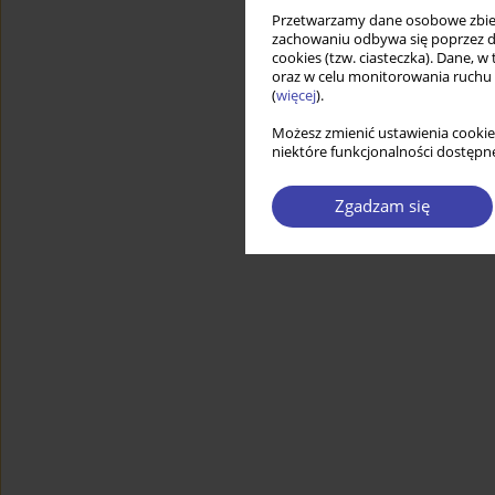
Przetwarzamy dane osobowe zbiera
zachowaniu odbywa się poprzez d
cookies (tzw. ciasteczka). Dane, w
oraz w celu monitorowania ruchu
(
więcej
).
Możesz zmienić ustawienia cookie
niektóre funkcjonalności dostępne
Zgadzam się