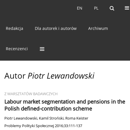
Online first
O czasopiśmie
EN
PL
EN
PL
ISSN:
1640-1808
Redakcja
Dla autorek i autorów
Archiwum
Recenzenci
Autor
Piotr Lewandowski
Z WARSZTATÓW BADAWCZYCH
Labour market segmentation and pensions in the
Polish defined-contribution scheme
Piotr Lewandowski
,
Kamil Stroński
,
Roma Keister
Problemy Polityki Społecznej 2016;33:111-137