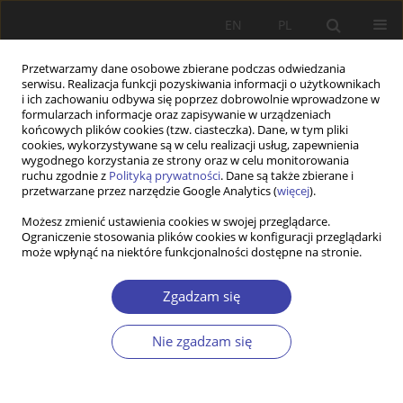
EN
PL
Przetwarzamy dane osobowe zbierane podczas odwiedzania
serwisu. Realizacja funkcji pozyskiwania informacji o użytkownikach
i ich zachowaniu odbywa się poprzez dobrowolnie wprowadzone w
formularzach informacje oraz zapisywanie w urządzeniach
końcowych plików cookies (tzw. ciasteczka). Dane, w tym pliki
cookies, wykorzystywane są w celu realizacji usług, zapewnienia
Autor
Magdalena Lesińska
wygodnego korzystania ze strony oraz w celu monitorowania
ruchu zgodnie z
Polityką prywatności
. Dane są także zbierane i
przetwarzane przez narzędzie Google Analytics (
więcej
).
Editorial introduction to special issue: Migration
Możesz zmienić ustawienia cookies w swojej przeglądarce.
state in practice
Ograniczenie stosowania plików cookies w konfiguracji przeglądarki
może wpłynąć na niektóre funkcjonalności dostępne na stronie.
Marta Jaroszewicz
,
Magdalena Lesińska
,
Marta Pachocka
Problemy Polityki Społecznej 2023;63(4):1-5
Zgadzam się
DOI
:
https://doi.org/10.31971/pps/174286
Statystyki
Nie zgadzam się
Artykuł
(PDF)
STUDIA