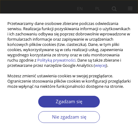
EN
PL
Przetwarzamy dane osobowe zbierane podczas odwiedzania
serwisu. Realizacja funkcji pozyskiwania informacji o użytkownikach
i ich zachowaniu odbywa się poprzez dobrowolnie wprowadzone w
formularzach informacje oraz zapisywanie w urządzeniach
końcowych plików cookies (tzw. ciasteczka). Dane, w tym pliki
cookies, wykorzystywane są w celu realizacji usług, zapewnienia
Autor
Paweł Kozłowski
wygodnego korzystania ze strony oraz w celu monitorowania
ruchu zgodnie z
Polityką prywatności
. Dane są także zbierane i
przetwarzane przez narzędzie Google Analytics (
więcej
).
STUDIA
Możesz zmienić ustawienia cookies w swojej przeglądarce.
Bezrobocie - problem społeczny sensu largo
Ograniczenie stosowania plików cookies w konfiguracji przeglądarki
może wpłynąć na niektóre funkcjonalności dostępne na stronie.
Paweł Kozłowski
Problemy Polityki Społecznej 2001;3:9-15
Zgadzam się
Statystyki
Streszczenie
Artykuł
(PDF)
Nie zgadzam się
FORUM