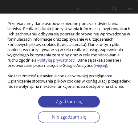
EN
PL
Przetwarzamy dane osobowe zbierane podczas odwiedzania
serwisu. Realizacja funkcji pozyskiwania informacji o użytkownikach
i ich zachowaniu odbywa się poprzez dobrowolnie wprowadzone w
formularzach informacje oraz zapisywanie w urządzeniach
końcowych plików cookies (tzw. ciasteczka). Dane, w tym pliki
cookies, wykorzystywane są w celu realizacji usług, zapewnienia
2004 vol. 6
wygodnego korzystania ze strony oraz w celu monitorowania
ruchu zgodnie z
Polityką prywatności
. Dane są także zbierane i
przetwarzane przez narzędzie Google Analytics (
więcej
).
FORUM
Możesz zmienić ustawienia cookies w swojej przeglądarce.
Ograniczenie stosowania plików cookies w konfiguracji przeglądarki
Pytania o ład społeczny: Paweł
może wpłynąć na niektóre funkcjonalności dostępne na stronie.
Kozłowski, Szansa częściowo
Zgadzam się
wykorzystana
Nie zgadzam się
1
Paweł Kozłowski