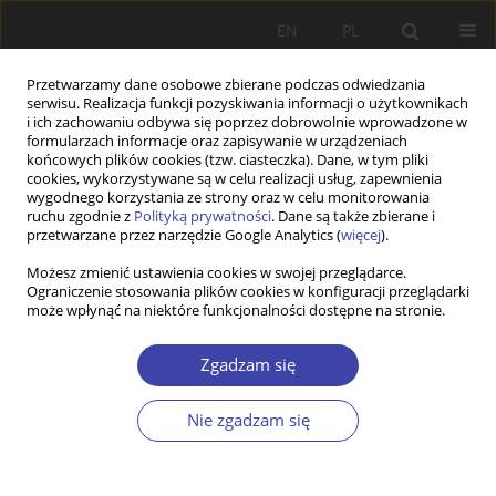
EN
PL
Przetwarzamy dane osobowe zbierane podczas odwiedzania
serwisu. Realizacja funkcji pozyskiwania informacji o użytkownikach
i ich zachowaniu odbywa się poprzez dobrowolnie wprowadzone w
formularzach informacje oraz zapisywanie w urządzeniach
końcowych plików cookies (tzw. ciasteczka). Dane, w tym pliki
cookies, wykorzystywane są w celu realizacji usług, zapewnienia
Autor
Jolanta Perek-Białas
wygodnego korzystania ze strony oraz w celu monitorowania
ruchu zgodnie z
Polityką prywatności
. Dane są także zbierane i
przetwarzane przez narzędzie Google Analytics (
więcej
).
Z WARSZTATÓW BADAWCZYCH
Możesz zmienić ustawienia cookies w swojej przeglądarce.
Ograniczenie stosowania plików cookies w konfiguracji przeglądarki
Tradycyjne i uzupełniające podejścia do
może wpłynąć na niektóre funkcjonalności dostępne na stronie.
ewaluacji efektów polityki senioralnej w Polsce
Jolanta Perek-Białas
Zgadzam się
Problemy Polityki Społecznej 2016;34:91-111
Statystyki
Nie zgadzam się
Streszczenie
Artykuł
(PDF)