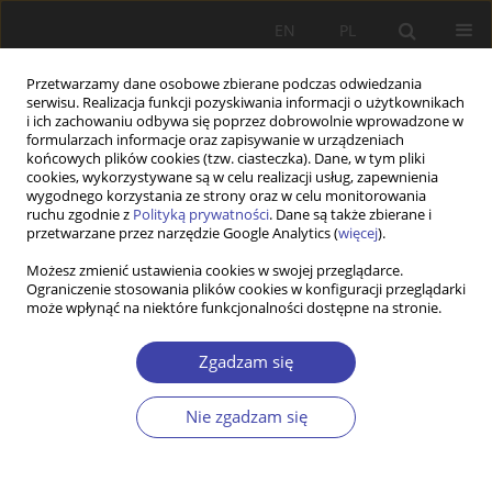
EN
PL
Przetwarzamy dane osobowe zbierane podczas odwiedzania
serwisu. Realizacja funkcji pozyskiwania informacji o użytkownikach
i ich zachowaniu odbywa się poprzez dobrowolnie wprowadzone w
formularzach informacje oraz zapisywanie w urządzeniach
końcowych plików cookies (tzw. ciasteczka). Dane, w tym pliki
cookies, wykorzystywane są w celu realizacji usług, zapewnienia
Autor
Emilia Jaroszewska
wygodnego korzystania ze strony oraz w celu monitorowania
ruchu zgodnie z
Polityką prywatności
. Dane są także zbierane i
przetwarzane przez narzędzie Google Analytics (
więcej
).
STUDIA
Możesz zmienić ustawienia cookies w swojej przeglądarce.
Starość i agresja — osoby starsze jako ofiary oraz
Ograniczenie stosowania plików cookies w konfiguracji przeglądarki
sprawcy przemocy
może wpłynąć na niektóre funkcjonalności dostępne na stronie.
Emilia Jaroszewska
Zgadzam się
Problemy Polityki Społecznej 2012;17:113-129
Statystyki
Nie zgadzam się
Streszczenie
Artykuł
(PDF)
STUDIA