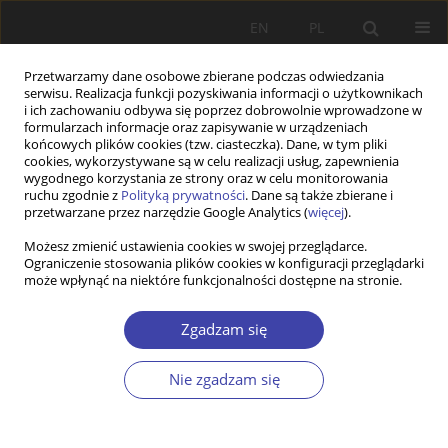
EN
PL
Przetwarzamy dane osobowe zbierane podczas odwiedzania
serwisu. Realizacja funkcji pozyskiwania informacji o użytkownikach
i ich zachowaniu odbywa się poprzez dobrowolnie wprowadzone w
formularzach informacje oraz zapisywanie w urządzeniach
końcowych plików cookies (tzw. ciasteczka). Dane, w tym pliki
cookies, wykorzystywane są w celu realizacji usług, zapewnienia
Autor
Ewa Gałecka-Burdziak
wygodnego korzystania ze strony oraz w celu monitorowania
ruchu zgodnie z
Polityką prywatności
. Dane są także zbierane i
przetwarzane przez narzędzie Google Analytics (
więcej
).
STUDIA
Możesz zmienić ustawienia cookies w swojej przeglądarce.
Ograniczenie stosowania plików cookies w konfiguracji przeglądarki
Ile w Polsce kosztuje bezdomność?
może wpłynąć na niektóre funkcjonalności dostępne na stronie.
Ewa Gałecka-Burdziak
Problemy Polityki Społecznej 2016;32:33-46
Zgadzam się
Statystyki
Nie zgadzam się
Streszczenie
Artykuł
(PDF)
Wyślij swój artykuł