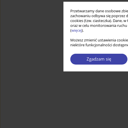
Przetwarzamy dane osobowe zbiera
zachowaniu odbywa się poprzez d
cookies (tzw. ciasteczka). Dane, w
oraz w celu monitorowania ruchu
(
więcej
).
Możesz zmienić ustawienia cookie
niektóre funkcjonalności dostępne
Zgadzam się