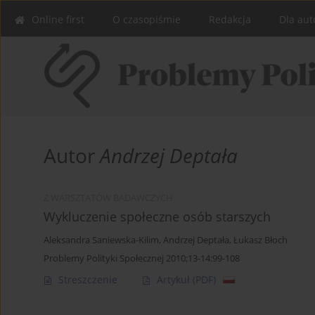
Online first
O czasopiśmie
Redakcja
Dla aut
Autor
Andrzej Deptała
Z WARSZTATÓW BADAWCZYCH
Wykluczenie społeczne osób starszych
Aleksandra Saniewska-Kilim
,
Andrzej Deptała
,
Łukasz Błoch
Problemy Polityki Społecznej 2010;13-14:99-108
Streszczenie
Artykuł
(PDF)