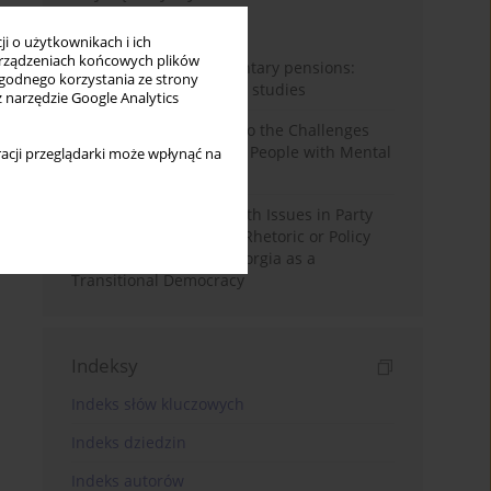
Miesiąc
Rok
i o użytkownikach i ich
rządzeniach końcowych plików
Auto-enrolment in voluntary pensions:
wygodnego korzystania ze strony
Comparative OECD case studies
z narzędzie Google Analytics
Bibliometric Insights into the Challenges
and Needs of Homeless People with Mental
acji przeglądarki może wpłynąć na
Disorders
The Politicisation of Youth Issues in Party
Programmes: Symbolic Rhetoric or Policy
Priority? The Case of Georgia as a
Transitional Democracy
Indeksy
Indeks słów kluczowych
Indeks dziedzin
Indeks autorów