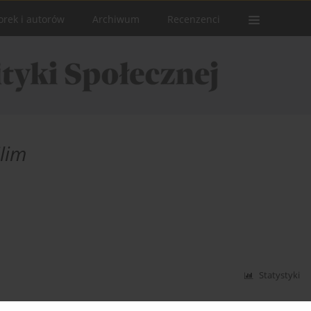
orek i autorów
Archiwum
Recenzenci
lim
Statystyki