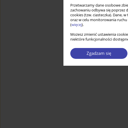
Przetwarzamy dane osobowe zbiera
zachowaniu odbywa się poprzez d
cookies (tzw. ciasteczka). Dane, w
oraz w celu monitorowania ruchu
(
więcej
).
Możesz zmienić ustawienia cookie
niektóre funkcjonalności dostępne
Zgadzam się