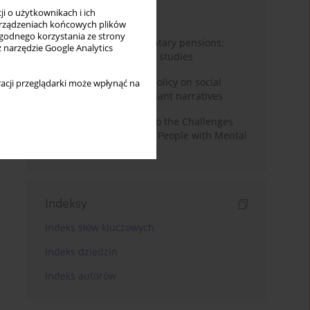
i o użytkownikach i ich
Miesiąc
Rok
rządzeniach końcowych plików
wygodnego korzystania ze strony
Auto-enrolment in voluntary pensions:
z narzędzie Google Analytics
Comparative OECD case studies
Delegitimizing climate policy on social
acji przeglądarki może wpłynąć na
media platforms: Dominant narratives
Bibliometric Insights into the Challenges
and Needs of Homeless People with Mental
Disorders
Indeksy
Indeks słów kluczowych
Indeks dziedzin
Indeks autorów