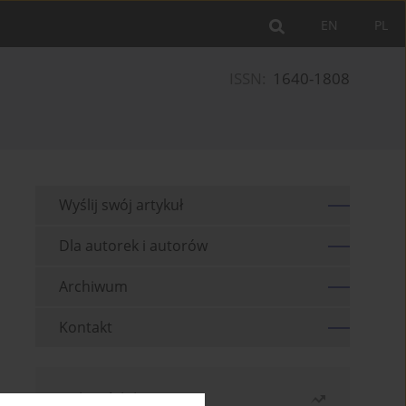
EN
PL
ISSN:
1640-1808
Wyślij swój artykuł
Dla autorek i autorów
Archiwum
Kontakt
Najczęściej czytane