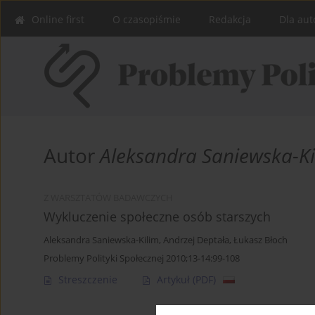
Online first
O czasopiśmie
Redakcja
Dla aut
Autor
Aleksandra Saniewska-Ki
Z WARSZTATÓW BADAWCZYCH
Wykluczenie społeczne osób starszych
Aleksandra Saniewska-Kilim
,
Andrzej Deptała
,
Łukasz Błoch
Problemy Polityki Społecznej 2010;13-14:99-108
Streszczenie
Artykuł
(PDF)