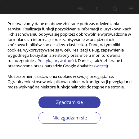
EN
PL
Przetwarzamy dane osobowe zbierane podczas odwiedzania
serwisu. Realizacja funkcji pozyskiwania informacji o użytkownikach
i ich zachowaniu odbywa się poprzez dobrowolnie wprowadzone w
formularzach informacje oraz zapisywanie w urządzeniach
końcowych plików cookies (tzw. ciasteczka). Dane, w tym pliki
cookies, wykorzystywane są w celu realizacji usług, zapewnienia
Autor
Sergii Boltivets
wygodnego korzystania ze strony oraz w celu monitorowania
ruchu zgodnie z
Polityką prywatności
. Dane są także zbierane i
przetwarzane przez narzędzie Google Analytics (
więcej
).
PRACA ORYGINALNA
Możesz zmienić ustawienia cookies w swojej przeglądarce.
Ograniczenie stosowania plików cookies w konfiguracji przeglądarki
Medico-social and psychological model of
może wpłynąć na niektóre funkcjonalności dostępne na stronie.
rehabilitation of children with neurotic disorders
who are in foster families under conditions of
Zgadzam się
social stress
Sergii Boltivets
,
Timur Honchar
,
Yulija Chelyadyn
,
Liudmyla Uralova
,
Nie zgadzam się
Oleksii Honchar
Problemy Polityki Społecznej 2023;60(1):59-72
DOI
:
https://doi.org/10.31971/pps/168429