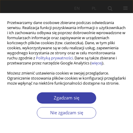
EN
PL
Przetwarzamy dane osobowe zbierane podczas odwiedzania
serwisu. Realizacja funkcji pozyskiwania informacji o użytkownikach
i ich zachowaniu odbywa się poprzez dobrowolnie wprowadzone w
formularzach informacje oraz zapisywanie w urządzeniach
końcowych plików cookies (tzw. ciasteczka). Dane, w tym pliki
cookies, wykorzystywane są w celu realizacji usług, zapewnienia
Autor
Aleksandra Zubrzycka-
wygodnego korzystania ze strony oraz w celu monitorowania
ruchu zgodnie z
Polityką prywatności
. Dane są także zbierane i
Czarnecka
przetwarzane przez narzędzie Google Analytics (
więcej
).
Możesz zmienić ustawienia cookies w swojej przeglądarce.
PRACA ORYGINALNA
Ograniczenie stosowania plików cookies w konfiguracji przeglądarki
może wpłynąć na niektóre funkcjonalności dostępne na stronie.
Emotions in the policy-making arena: shaping
housing responses to flooding by political
Zgadzam się
subjects
Aleksandra Zubrzycka-Czarnecka
Nie zgadzam się
DOI
:
https://doi.org/10.31971/pps/221583
Statystyki
Streszczenie
Artykuł
(PDF)