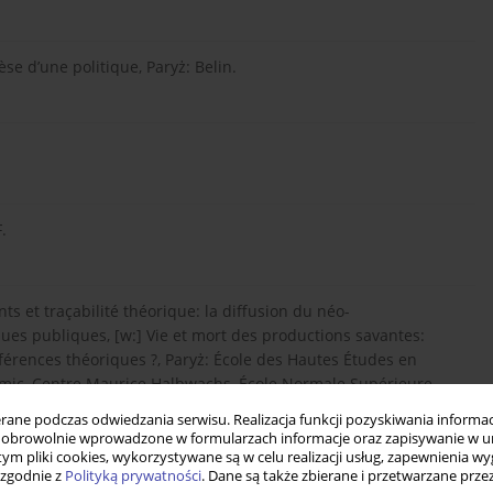
nèse d’une politique, Paryż: Belin.
.
ts et traçabilité théorique: la diffusion du néo-
ques publiques, [w:] Vie et mort des productions savantes:
érences théoriques ?, Paryż: École des Hautes Études en
omic, Centre Maurice Halbwachs, École Normale Supérieure.
ne podczas odwiedzania serwisu. Realizacja funkcji pozyskiwania informacj
obrowolnie wprowadzone w formularzach informacje oraz zapisywanie w u
 tym pliki cookies, wykorzystywane są w celu realizacji usług, zapewnienia 
 à la Sécurité sociale, 1850–1940. Essai sur les origines de la
 zgodnie z
Polityką prywatności
. Dane są także zbierane i przetwarzane prze
ires de Nancy.