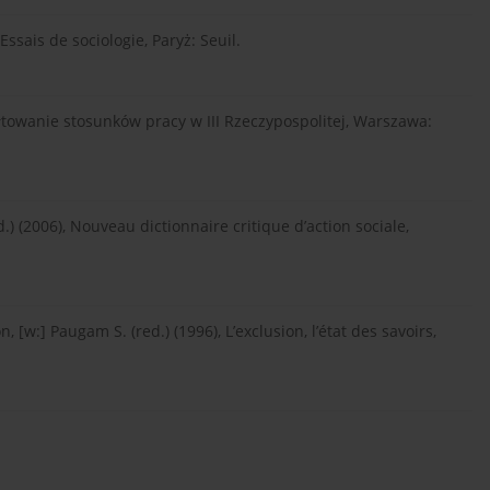
Essais de sociologie, Paryż: Seuil.
łtowanie stosunków pracy w III Rzeczypospolitej, Warszawa:
ed.) (2006), Nouveau dictionnaire critique d’action sociale,
n, [w:] Paugam S. (red.) (1996), L’exclusion, l’état des savoirs,