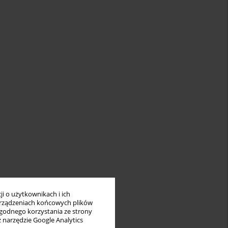
i o użytkownikach i ich
rządzeniach końcowych plików
wygodnego korzystania ze strony
z narzędzie Google Analytics