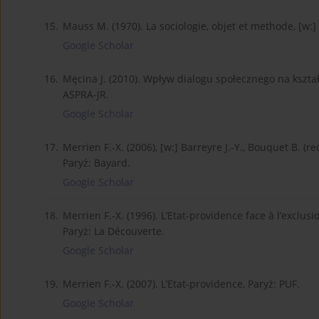
15.
Mauss M. (1970). La sociologie, objet et methode, [w:] 
Google Scholar
16.
Męcina J. (2010). Wpływ dialogu społecznego na kszta
ASPRA-JR.
Google Scholar
17.
Merrien F.-X. (2006), [w:] Barreyre J.-Y., Bouquet B. (r
Paryż: Bayard.
Google Scholar
18.
Merrien F.-X. (1996). L’Etat-providence face à l’exclusio
Paryż: La Découverte.
Google Scholar
19.
Merrien F.-X. (2007). L’Etat-providence, Paryż: PUF.
Google Scholar