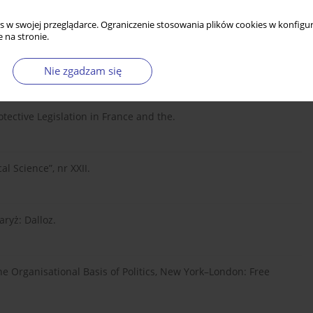
s w swojej przeglądarce. Ograniczenie stosowania plików cookies w konfigur
 na stronie.
d Institutions in Western Europe, Cambridge: Cambridge
Nie zgadzam się
otective Legislation in France and the.
al Science”, nr XXII.
aryż: Dalloz.
The Organisational Basis of Politics, New York–London: Free