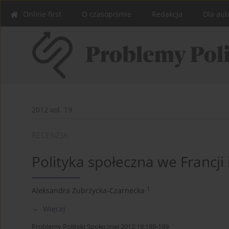
Online first
O czasopiśmie
Redakcja
Dla aut
2012 vol. 19
RECENZJA
Polityka społeczna we Francji i
1
Aleksandra Zubrzycka-Czarnecka
Więcej
Problemy Polityki Społecznej 2012;19:189-199