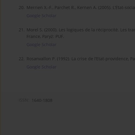
20.
Merrien X.-F., Parchet R., Kernen A. (2005). L’Etat-soc
Google Scholar
21.
Morel S. (2000). Les logiques de la réciprocité. Les tr
France, Paryż: PUF.
Google Scholar
22.
Rosanvallon P. (1992). La crise de l’Etat-providence, Pa
Google Scholar
ISSN:
1640-1808