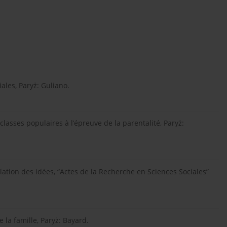
iales, Paryż: Guliano.
 classes populaires à l’épreuve de la parentalité, Paryż:
ulation des idées, “Actes de la Recherche en Sciences Sociales”
e la famille, Paryż: Bayard.