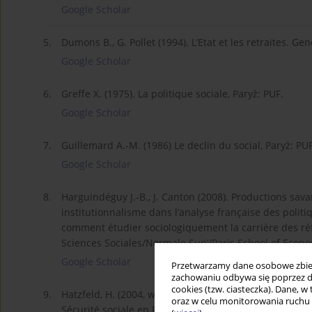
Google Scholar
5.
Dumons B., G. Pollet (1994). L’Etat et les retraites. Ge
Google Scholar
6.
Greffe X. (1975). La politique sociale, Paryż: PUF.
Google Scholar
7.
Guillemard A.-M. (1986) Le declin du social, Paryż: PUF
Google Scholar
8.
Harguindéguy J.-B., J. Canton (2008). Productions savan
institutionnalisme dans l’analyse française des politi
comment étudier sociologiquement la carrière des réf
Sciences Sociales/Normale Sup’/Paris School of Econ
Google Scholar
Przetwarzamy dane osobowe zbiera
zachowaniu odbywa się poprzez d
cookies (tzw. ciasteczka). Dane, w
9.
Hatzfeld, H. (2004, wyd. pierwsze 1971). Du paupérisme
oraz w celu monitorowania ruchu
Sécurité sociale en France, Nancy: Presses Universita