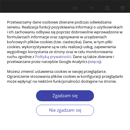
EN
PL
Przetwarzamy dane osobowe zbierane podczas odwiedzania
serwisu. Realizacja funkcji pozyskiwania informacji o użytkownikach
i ich zachowaniu odbywa się poprzez dobrowolnie wprowadzone w
formularzach informacje oraz zapisywanie w urządzeniach
końcowych plików cookies (tzw. ciasteczka). Dane, w tym pliki
cookies, wykorzystywane są w celu realizacji usług, zapewnienia
2020 vol. 49
wygodnego korzystania ze strony oraz w celu monitorowania
ruchu zgodnie z
Polityką prywatności
. Dane są także zbierane i
przetwarzane przez narzędzie Google Analytics (
więcej
).
PRACA ORYGINALNA
Możesz zmienić ustawienia cookies w swojej przeglądarce.
Ograniczenie stosowania plików cookies w konfiguracji przeglądarki
What is obscured by routine in
może wpłynąć na niektóre funkcjonalności dostępne na stronie.
social work? Practice of social
Zgadzam się
work in the face of challenges of
Nie zgadzam się
the disability social model in
Poland (on the example of