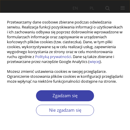
EN
PL
Przetwarzamy dane osobowe zbierane podczas odwiedzania
serwisu. Realizacja funkcji pozyskiwania informacji o użytkownikach
i ich zachowaniu odbywa się poprzez dobrowolnie wprowadzone w
formularzach informacje oraz zapisywanie w urządzeniach
końcowych plików cookies (tzw. ciasteczka). Dane, w tym pliki
cookies, wykorzystywane są w celu realizacji usług, zapewnienia
Słowo kluczowe
zwielokrotniona
wygodnego korzystania ze strony oraz w celu monitorowania
ruchu zgodnie z
Polityką prywatności
. Dane są także zbierane i
niepewność
przetwarzane przez narzędzie Google Analytics (
więcej
).
Możesz zmienić ustawienia cookies w swojej przeglądarce.
Ograniczenie stosowania plików cookies w konfiguracji przeglądarki
Z WARSZTATÓW BADAWCZYCH
może wpłynąć na niektóre funkcjonalności dostępne na stronie.
Zwielokrotniona niepewność. Japońscy muzycy
na polskim i francuskim rynku pracy
Zgadzam się
Beata Kowalczyk
Nie zgadzam się
Problemy Polityki Społecznej 2018;43:85-105
Statystyki
Streszczenie
Artykuł
(PDF)