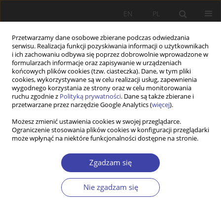
EN
PL
Przetwarzamy dane osobowe zbierane podczas odwiedzania
serwisu. Realizacja funkcji pozyskiwania informacji o użytkownikach
i ich zachowaniu odbywa się poprzez dobrowolnie wprowadzone w
formularzach informacje oraz zapisywanie w urządzeniach
końcowych plików cookies (tzw. ciasteczka). Dane, w tym pliki
cookies, wykorzystywane są w celu realizacji usług, zapewnienia
Słowo kluczowe
wpływ związków
wygodnego korzystania ze strony oraz w celu monitorowania
ruchu zgodnie z
Polityką prywatności
. Dane są także zbierane i
zawodowych
przetwarzane przez narzędzie Google Analytics (
więcej
).
Możesz zmienić ustawienia cookies w swojej przeglądarce.
Ograniczenie stosowania plików cookies w konfiguracji przeglądarki
STUDIA
może wpłynąć na niektóre funkcjonalności dostępne na stronie.
New Horizons in Social Policy? Changing German
Trade Union Influence on Social Policy Reform
Zgadzam się
Process
Nie zgadzam się
Michaela Schulze
,
Hanna Jeanrond
Problemy Polityki Społecznej 2015;29:67-80
Statystyki