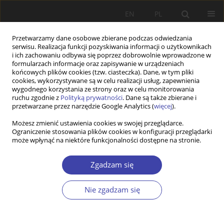
EN
PL
Przetwarzamy dane osobowe zbierane podczas odwiedzania
serwisu. Realizacja funkcji pozyskiwania informacji o użytkownikach
i ich zachowaniu odbywa się poprzez dobrowolnie wprowadzone w
formularzach informacje oraz zapisywanie w urządzeniach
końcowych plików cookies (tzw. ciasteczka). Dane, w tym pliki
cookies, wykorzystywane są w celu realizacji usług, zapewnienia
Słowo kluczowe
wygodnego korzystania ze strony oraz w celu monitorowania
ruchu zgodnie z
Polityką prywatności
. Dane są także zbierane i
wielochorobowość
przetwarzane przez narzędzie Google Analytics (
więcej
).
Możesz zmienić ustawienia cookies w swojej przeglądarce.
Ograniczenie stosowania plików cookies w konfiguracji przeglądarki
STUDIA
może wpłynąć na niektóre funkcjonalności dostępne na stronie.
Promocja zdrowia adresowana do osób starszych
wśród europejskich strategii wobec starzenia się
Zgadzam się
Stanisława Golinowska
Nie zgadzam się
Problemy Polityki Społecznej 2016;34:27-51
Statystyki
Streszczenie
Artykuł
(PDF)