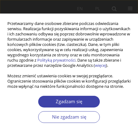
EN
PL
Przetwarzamy dane osobowe zbierane podczas odwiedzania
serwisu. Realizacja funkcji pozyskiwania informacji o użytkownikach
i ich zachowaniu odbywa się poprzez dobrowolnie wprowadzone w
formularzach informacje oraz zapisywanie w urządzeniach
końcowych plików cookies (tzw. ciasteczka). Dane, w tym pliki
cookies, wykorzystywane są w celu realizacji usług, zapewnienia
Słowo kluczowe
warunkowe
wygodnego korzystania ze strony oraz w celu monitorowania
ruchu zgodnie z
Polityką prywatności
. Dane są także zbierane i
transfery pieniężne
przetwarzane przez narzędzie Google Analytics (
więcej
).
Możesz zmienić ustawienia cookies w swojej przeglądarce.
Ograniczenie stosowania plików cookies w konfiguracji przeglądarki
STUDIA
może wpłynąć na niektóre funkcjonalności dostępne na stronie.
Programy pomocy warunkowej w Ameryce
Łacińskiej. Próba ewaluacji
Zgadzam się
Joanna Gocłowska-Bolek
Nie zgadzam się
Problemy Polityki Społecznej 2017;38:59-76
Statystyki
Streszczenie
Artykuł
(PDF)