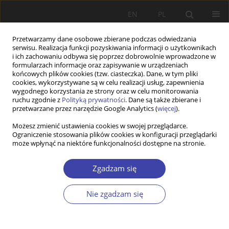
EN
PL
Przetwarzamy dane osobowe zbierane podczas odwiedzania
serwisu. Realizacja funkcji pozyskiwania informacji o użytkownikach
i ich zachowaniu odbywa się poprzez dobrowolnie wprowadzone w
formularzach informacje oraz zapisywanie w urządzeniach
końcowych plików cookies (tzw. ciasteczka). Dane, w tym pliki
cookies, wykorzystywane są w celu realizacji usług, zapewnienia
Słowo kluczowe
umowy
wygodnego korzystania ze strony oraz w celu monitorowania
ruchu zgodnie z
Polityką prywatności
. Dane są także zbierane i
cywilnoprawne
przetwarzane przez narzędzie Google Analytics (
więcej
).
Możesz zmienić ustawienia cookies w swojej przeglądarce.
Ograniczenie stosowania plików cookies w konfiguracji przeglądarki
STUDIA
może wpłynąć na niektóre funkcjonalności dostępne na stronie.
Normalizacja „śmieciówek”. Polityki publiczne
wobec zatrudnienia cywilnoprawnego w Polsce
Zgadzam się
Karol Muszyński
Nie zgadzam się
Problemy Polityki Społecznej 2019;46:11-28
DOI
:
https://doi.org/10.31971/16401808.46.3.2019.1
Statystyki