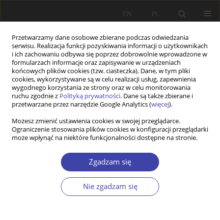
EN
PL
Przetwarzamy dane osobowe zbierane podczas odwiedzania
serwisu. Realizacja funkcji pozyskiwania informacji o użytkownikach
i ich zachowaniu odbywa się poprzez dobrowolnie wprowadzone w
formularzach informacje oraz zapisywanie w urządzeniach
końcowych plików cookies (tzw. ciasteczka). Dane, w tym pliki
cookies, wykorzystywane są w celu realizacji usług, zapewnienia
Słowo kluczowe
system
wygodnego korzystania ze strony oraz w celu monitorowania
ruchu zgodnie z
Polityką prywatności
. Dane są także zbierane i
zatrudniania
przetwarzane przez narzędzie Google Analytics (
więcej
).
Możesz zmienić ustawienia cookies w swojej przeglądarce.
Ograniczenie stosowania plików cookies w konfiguracji przeglądarki
STUDIA
może wpłynąć na niektóre funkcjonalności dostępne na stronie.
Wspieranie zatrudnienia i aktywizacji zawodowej
osób z niepełnosprawnościami – analiza kosztów
Zgadzam się
systemu w latach 2009–2011
Nie zgadzam się
Marcin Garbat
Problemy Polityki Społecznej 2015;29:81-100
Statystyki