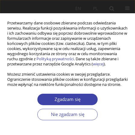
EN
PL
Przetwarzamy dane osobowe zbierane podczas odwiedzania
serwisu. Realizacja funkcji pozyskiwania informacji o użytkownikach
i ich zachowaniu odbywa się poprzez dobrowolnie wprowadzone w
formularzach informacje oraz zapisywanie w urządzeniach
końcowych plików cookies (tzw. ciasteczka). Dane, w tym pliki
cookies, wykorzystywane są w celu realizacji usług, zapewnienia
Słowo kluczowe
system pomocy
wygodnego korzystania ze strony oraz w celu monitorowania
ruchu zgodnie z
Polityką prywatności
. Dane są także zbierane i
rodzinie i dziecku
przetwarzane przez narzędzie Google Analytics (
więcej
).
Możesz zmienić ustawienia cookies w swojej przeglądarce.
Ograniczenie stosowania plików cookies w konfiguracji przeglądarki
STUDIA
może wpłynąć na niektóre funkcjonalności dostępne na stronie.
Metoda epizodów (vignettes) w badaniach
społecznych i familiologicznych. Konteksty
Zgadzam się
teoretyczne i praktyczne
Nie zgadzam się
Jarosław Przeperski
Problemy Polityki Społecznej 2018;42:53-67
Statystyki