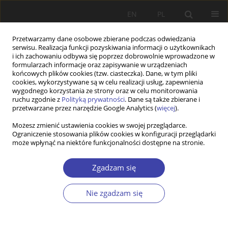
EN
PL
Przetwarzamy dane osobowe zbierane podczas odwiedzania
serwisu. Realizacja funkcji pozyskiwania informacji o użytkownikach
i ich zachowaniu odbywa się poprzez dobrowolnie wprowadzone w
formularzach informacje oraz zapisywanie w urządzeniach
końcowych plików cookies (tzw. ciasteczka). Dane, w tym pliki
cookies, wykorzystywane są w celu realizacji usług, zapewnienia
Słowo kluczowe
stygmatyzacja
wygodnego korzystania ze strony oraz w celu monitorowania
ruchu zgodnie z
Polityką prywatności
. Dane są także zbierane i
przetwarzane przez narzędzie Google Analytics (
więcej
).
Z WARSZTATÓW BADAWCZYCH
Możesz zmienić ustawienia cookies w swojej przeglądarce.
Ograniczenie stosowania plików cookies w konfiguracji przeglądarki
Opinie Radomian o prorodzinnych programach
może wpłynąć na niektóre funkcjonalności dostępne na stronie.
socjalnych
Maria Gagacka
Zgadzam się
Problemy Polityki Społecznej 2019;46:103-119
DOI
:
https://doi.org/10.31971/16401808.45.2.2019.6
Nie zgadzam się
Statystyki
Streszczenie
Artykuł
(PDF)