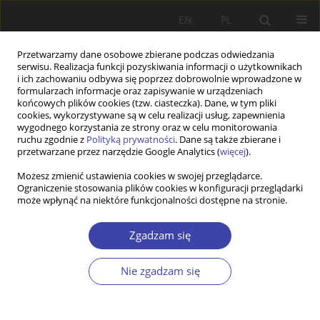
EN
PL
Przetwarzamy dane osobowe zbierane podczas odwiedzania
serwisu. Realizacja funkcji pozyskiwania informacji o użytkownikach
i ich zachowaniu odbywa się poprzez dobrowolnie wprowadzone w
formularzach informacje oraz zapisywanie w urządzeniach
końcowych plików cookies (tzw. ciasteczka). Dane, w tym pliki
cookies, wykorzystywane są w celu realizacji usług, zapewnienia
Słowo kluczowe
społeczna
wygodnego korzystania ze strony oraz w celu monitorowania
ruchu zgodnie z
Polityką prywatności
. Dane są także zbierane i
przetwarzane przez narzędzie Google Analytics (
więcej
).
Z WARSZTATÓW BADAWCZYCH
Możesz zmienić ustawienia cookies w swojej przeglądarce.
Ograniczenie stosowania plików cookies w konfiguracji przeglądarki
Social economy and household resilience
może wpłynąć na niektóre funkcjonalności dostępne na stronie.
Witold Mandrysz
,
Maciej Klimek
Problemy Polityki Społecznej 2018;41:55-72
Zgadzam się
Statystyki
Nie zgadzam się
Streszczenie
Artykuł
(PDF)
Wyślij swój artykuł