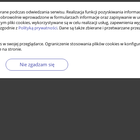
wa cyklu życia w polityce społecznej
ne podczas odwiedzania serwisu. Realizacja funkcji pozyskiwania informacj
obrowolnie wprowadzone w formularzach informacje oraz zapisywanie w u
 tym pliki cookies, wykorzystywane są w celu realizacji usług, zapewnienia 
 zgodnie z
Polityką prywatności
. Dane są także zbierane i przetwarzane prze
Statystyki
s w swojej przeglądarce. Ograniczenie stosowania plików cookies w konfigur
 na stronie.
Nie zgadzam się