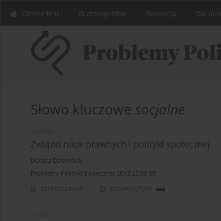
Online first
O czasopiśmie
Redakcja
Dla aut
Słowo kluczowe
socjalne
STUDIA
Związki nauk prawnych i polityki społecznej
Dorota Dzienisiuk
Problemy Polityki Społecznej 2013;22:83-97
Streszczenie
Artykuł
(PDF)
STUDIA