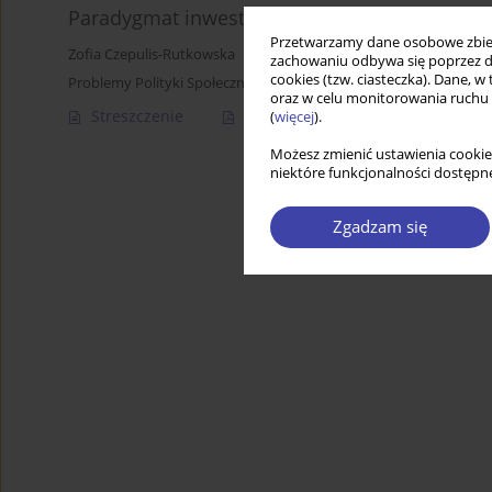
Paradygmat inwestycji socjalnych a perspekty
Przetwarzamy dane osobowe zbiera
Zofia Czepulis-Rutkowska
zachowaniu odbywa się poprzez d
cookies (tzw. ciasteczka). Dane, w
Problemy Polityki Społecznej 2015;30:29-45
oraz w celu monitorowania ruchu
Streszczenie
Artykuł
(PDF)
(
więcej
).
Możesz zmienić ustawienia cookie
niektóre funkcjonalności dostępne
Zgadzam się