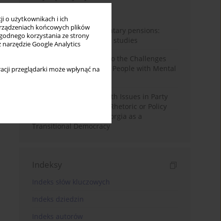
Miesiąc
Rok
i o użytkownikach i ich
rządzeniach końcowych plików
Auto-enrolment in voluntary pensions:
wygodnego korzystania ze strony
Comparative OECD case studies
z narzędzie Google Analytics
Bibliometric Insights into the Challenges
and Needs of Homeless People with Mental
acji przeglądarki może wpłynąć na
Disorders
The Politicisation of Youth Issues in Party
Programmes: Symbolic Rhetoric or Policy
Priority? The Case of Georgia as a
Transitional Democracy
Indeksy
Indeks słów kluczowych
Indeks dziedzin
Indeks autorów