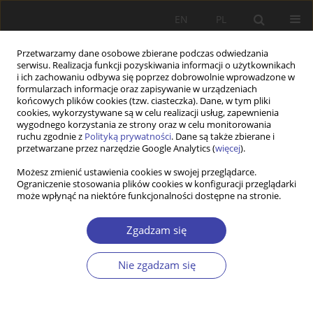
EN
PL
Przetwarzamy dane osobowe zbierane podczas odwiedzania
serwisu. Realizacja funkcji pozyskiwania informacji o użytkownikach
i ich zachowaniu odbywa się poprzez dobrowolnie wprowadzone w
formularzach informacje oraz zapisywanie w urządzeniach
końcowych plików cookies (tzw. ciasteczka). Dane, w tym pliki
cookies, wykorzystywane są w celu realizacji usług, zapewnienia
Słowo kluczowe
social housing
wygodnego korzystania ze strony oraz w celu monitorowania
ruchu zgodnie z
Polityką prywatności
. Dane są także zbierane i
assistance
przetwarzane przez narzędzie Google Analytics (
więcej
).
Możesz zmienić ustawienia cookies w swojej przeglądarce.
PRACA ORYGINALNA
Ograniczenie stosowania plików cookies w konfiguracji przeglądarki
może wpłynąć na niektóre funkcjonalności dostępne na stronie.
Council housing in Poland. What should we do to
achieve its goals?
Zgadzam się
Andrzej Franciszek Przymeński
Problemy Polityki Społecznej 2021;52:7-23
Nie zgadzam się
DOI
:
https://doi.org/10.31971/pps/135781
Statystyki