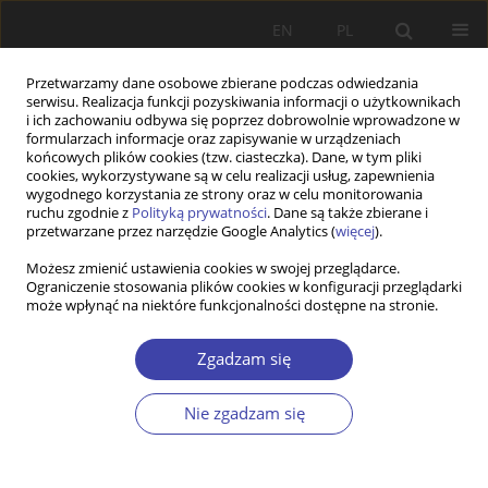
EN
PL
Przetwarzamy dane osobowe zbierane podczas odwiedzania
serwisu. Realizacja funkcji pozyskiwania informacji o użytkownikach
i ich zachowaniu odbywa się poprzez dobrowolnie wprowadzone w
formularzach informacje oraz zapisywanie w urządzeniach
końcowych plików cookies (tzw. ciasteczka). Dane, w tym pliki
cookies, wykorzystywane są w celu realizacji usług, zapewnienia
Słowo kluczowe
sektor non-
wygodnego korzystania ze strony oraz w celu monitorowania
ruchu zgodnie z
Polityką prywatności
. Dane są także zbierane i
profit
przetwarzane przez narzędzie Google Analytics (
więcej
).
Możesz zmienić ustawienia cookies w swojej przeglądarce.
Ograniczenie stosowania plików cookies w konfiguracji przeglądarki
Z WARSZTATÓW BADAWCZYCH
może wpłynąć na niektóre funkcjonalności dostępne na stronie.
Badania relacji międzysektorowych w Polsce w
kontekście polityki społecznej
Zgadzam się
Stanisław Kamiński
Nie zgadzam się
Problemy Polityki Społecznej 2018;40:71-86
Statystyki
Streszczenie
Artykuł
(PDF)