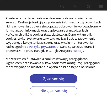
EN
PL
Przetwarzamy dane osobowe zbierane podczas odwiedzania
serwisu. Realizacja funkcji pozyskiwania informacji o użytkownikach
i ich zachowaniu odbywa się poprzez dobrowolnie wprowadzone w
formularzach informacje oraz zapisywanie w urządzeniach
końcowych plików cookies (tzw. ciasteczka). Dane, w tym pliki
cookies, wykorzystywane są w celu realizacji usług, zapewnienia
Słowo kluczowe
służby
wygodnego korzystania ze strony oraz w celu monitorowania
ruchu zgodnie z
Polityką prywatności
. Dane są także zbierane i
przetwarzane przez narzędzie Google Analytics (
więcej
).
Z WARSZTATÓW BADAWCZYCH
Możesz zmienić ustawienia cookies w swojej przeglądarce.
Ograniczenie stosowania plików cookies w konfiguracji przeglądarki
Ewaluacja w lokalnej polityce społecznej —
może wpłynąć na niektóre funkcjonalności dostępne na stronie.
przykład projektów aktywnej integracji
Aleksandra Podkońska
Zgadzam się
Problemy Polityki Społecznej 2016;35:129-146
Statystyki
Nie zgadzam się
Streszczenie
Artykuł
(PDF)