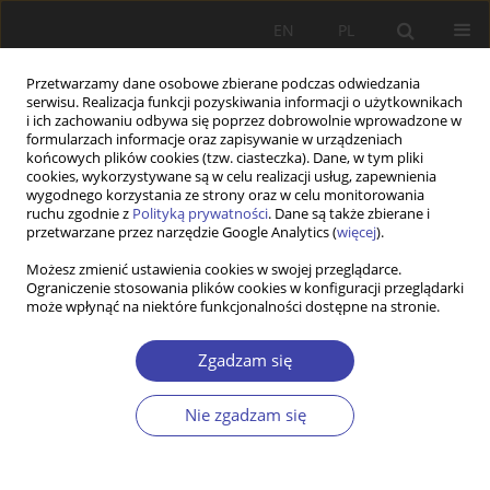
EN
PL
Przetwarzamy dane osobowe zbierane podczas odwiedzania
serwisu. Realizacja funkcji pozyskiwania informacji o użytkownikach
i ich zachowaniu odbywa się poprzez dobrowolnie wprowadzone w
formularzach informacje oraz zapisywanie w urządzeniach
końcowych plików cookies (tzw. ciasteczka). Dane, w tym pliki
cookies, wykorzystywane są w celu realizacji usług, zapewnienia
Słowo kluczowe
rządzenie
wygodnego korzystania ze strony oraz w celu monitorowania
ruchu zgodnie z
Polityką prywatności
. Dane są także zbierane i
przetwarzane przez narzędzie Google Analytics (
więcej
).
STUDIA
Możesz zmienić ustawienia cookies w swojej przeglądarce.
Ograniczenie stosowania plików cookies w konfiguracji przeglądarki
Rządzenie aktywizacją – ujęcie metodologiczne
może wpłynąć na niektóre funkcjonalności dostępne na stronie.
Tomasz Mering
Problemy Polityki Społecznej 2013;22:131-148
Zgadzam się
Statystyki
Nie zgadzam się
Streszczenie
Artykuł
(PDF)
Wyślij swój artykuł