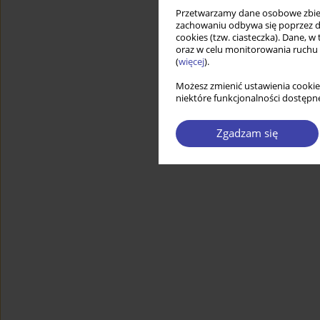
Przetwarzamy dane osobowe zbiera
zachowaniu odbywa się poprzez d
cookies (tzw. ciasteczka). Dane, w
oraz w celu monitorowania ruchu
(
więcej
).
Możesz zmienić ustawienia cookie
niektóre funkcjonalności dostępne
Zgadzam się