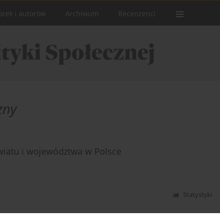
orek i autorów
Archiwum
Recenzenci
zny
iatu i województwa w Polsce
Statystyki