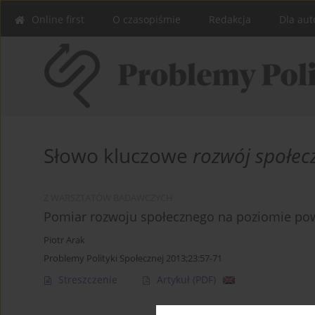
Online first
O czasopiśmie
Redakcja
Dla aut
Słowo kluczowe
rozwój społec
Z WARSZTATÓW BADAWCZYCH
Pomiar rozwoju społecznego na poziomie pow
Piotr Arak
Problemy Polityki Społecznej 2013;23:57-71
Streszczenie
Artykuł
(PDF)