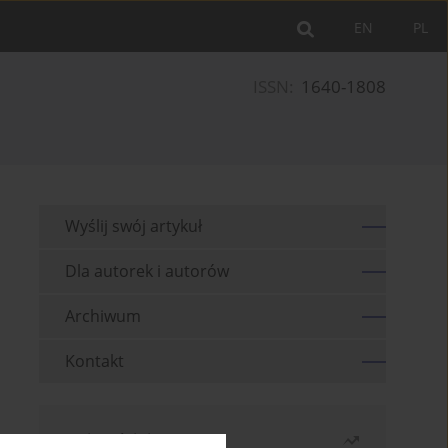
EN
PL
ISSN:
1640-1808
Wyślij swój artykuł
Dla autorek i autorów
Archiwum
Kontakt
Najczęściej czytane