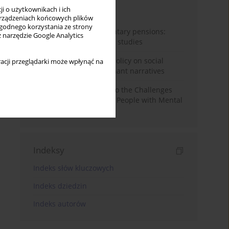
i o użytkownikach i ich
Miesiąc
Rok
rządzeniach końcowych plików
wygodnego korzystania ze strony
Auto-enrolment in voluntary pensions:
z narzędzie Google Analytics
Comparative OECD case studies
Delegitimizing climate policy on social
acji przeglądarki może wpłynąć na
media platforms: Dominant narratives
Bibliometric Insights into the Challenges
and Needs of Homeless People with Mental
Disorders
Indeksy
Indeks słów kluczowych
Indeks dziedzin
Indeks autorów