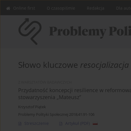
Online first
O czasopiśmie
Redakcja
Dla aut
Słowo kluczowe
resocjalizacja
Z WARSZTATÓW BADAWCZYCH
Przydatność koncepcji resilience w reformo
stowarzyszenia „Mateusz”
Krzysztof Piątek
Problemy Polityki Społecznej 2018;41:91-106
Streszczenie
Artykuł
(PDF)