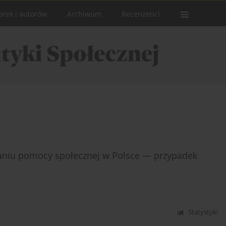
orek i autorów
Archiwum
Recenzenci
waniu pomocy społecznej w Polsce — przypadek
Statystyki