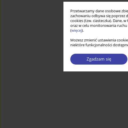
Przetwarzamy dane osobowe zbiera
zachowaniu odbywa się poprzez d
cookies (tzw. ciasteczka). Dane, w
oraz w celu monitorowania ruchu
(
więcej
).
Możesz zmienić ustawienia cookie
niektóre funkcjonalności dostępne
Zgadzam się