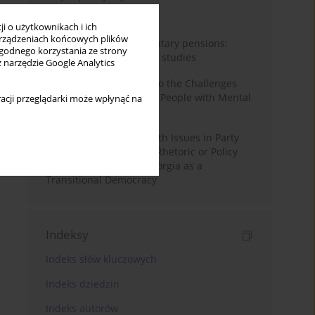
Miesiąc
Rok
i o użytkownikach i ich
rządzeniach końcowych plików
Auto-enrolment in voluntary pensions:
wygodnego korzystania ze strony
Comparative OECD case studies
z narzędzie Google Analytics
Bibliometric Insights into the Challenges
and Needs of Homeless People with Mental
acji przeglądarki może wpłynąć na
Disorders
The Politicisation of Youth Issues in Party
Programmes: Symbolic Rhetoric or Policy
Priority? The Case of Georgia as a
Transitional Democracy
Indeksy
Indeks słów kluczowych
Indeks dziedzin
Indeks autorów