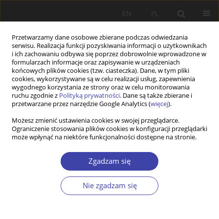
EN
PL
Przetwarzamy dane osobowe zbierane podczas odwiedzania
serwisu. Realizacja funkcji pozyskiwania informacji o użytkownikach
i ich zachowaniu odbywa się poprzez dobrowolnie wprowadzone w
formularzach informacje oraz zapisywanie w urządzeniach
końcowych plików cookies (tzw. ciasteczka). Dane, w tym pliki
cookies, wykorzystywane są w celu realizacji usług, zapewnienia
Słowo kluczowe
reintegracja
wygodnego korzystania ze strony oraz w celu monitorowania
ruchu zgodnie z
Polityką prywatności
. Dane są także zbierane i
zawodowa
przetwarzane przez narzędzie Google Analytics (
więcej
).
Możesz zmienić ustawienia cookies w swojej przeglądarce.
Ograniczenie stosowania plików cookies w konfiguracji przeglądarki
Z WARSZTATÓW BADAWCZYCH
może wpłynąć na niektóre funkcjonalności dostępne na stronie.
Spółdzielczość socjalna w Polsce w świetle
wyników badania „Monitoring spółdzielni
Zgadzam się
socjalnych 2010”
Nie zgadzam się
Albert Izdebski
,
Małgorzata Ołdak
Problemy Polityki Społecznej 2013;20:109-130
Statystyki