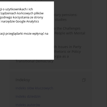
Miesiąc
Rok
i o użytkownikach i ich
rządzeniach końcowych plików
Auto-enrolment in voluntary pensions:
wygodnego korzystania ze strony
Comparative OECD case studies
z narzędzie Google Analytics
Bibliometric Insights into the Challenges
and Needs of Homeless People with Mental
acji przeglądarki może wpłynąć na
Disorders
The Politicisation of Youth Issues in Party
Programmes: Symbolic Rhetoric or Policy
Priority? The Case of Georgia as a
Transitional Democracy
Indeksy
Indeks słów kluczowych
Indeks dziedzin
Indeks autorów