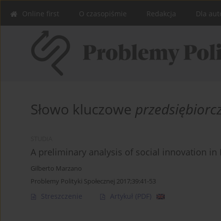
Online first
O czasopiśmie
Redakcja
Dla aut
Słowo kluczowe
przedsiębiorc
STUDIA
A preliminary analysis of social innovation in 
Gilberto Marzano
Problemy Polityki Społecznej 2017;39:41-53
Streszczenie
Artykuł
(PDF)