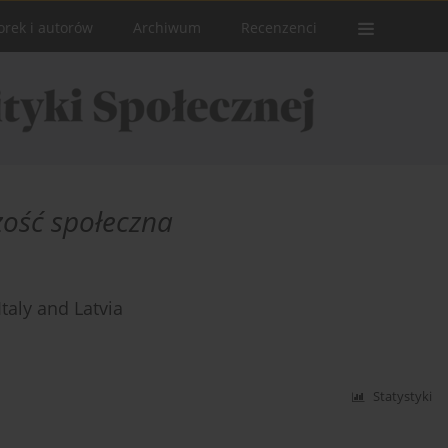
orek i autorów
Archiwum
Recenzenci
zość społeczna
Italy and Latvia
Statystyki