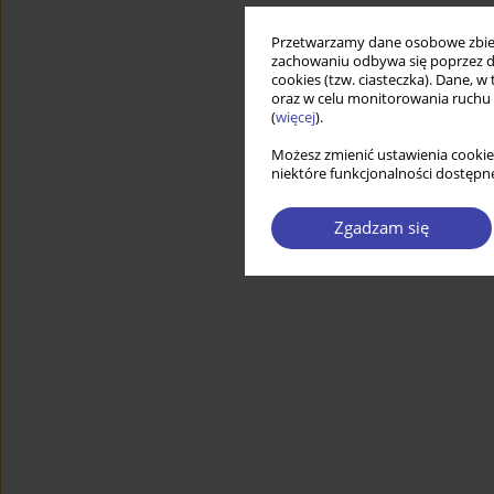
Przetwarzamy dane osobowe zbiera
zachowaniu odbywa się poprzez d
cookies (tzw. ciasteczka). Dane, w
oraz w celu monitorowania ruchu
(
więcej
).
Możesz zmienić ustawienia cookie
niektóre funkcjonalności dostępne
Zgadzam się